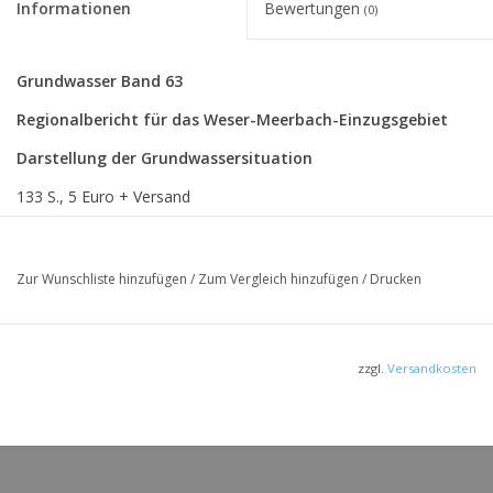
Informationen
Bewertungen
(0)
Grundwasser Band 63
Regionalbericht für das Weser-Meerbach-Einzugsgebiet
Darstellung der Grundwassersituation
133 S., 5 Euro + Versand
Der Regionalbericht bietet eine Darstellung des
gewässerkundlichen Kenntnisstandes der Grundwassergüte und
Zur Wunschliste hinzufügen
/
Zum Vergleich hinzufügen
/
Drucken
Grundwassermenge im Bereich des niedersächsischen Teils des
Einzugsgebietes Weser-Meerbach. Neben der Darstellung der
quantitativen und qualitativen Untersuchungsergebnisse werden
zzgl.
Versandkosten
weitere gewässerkundlich relevante Informationen und
Erkenntnisse im Hinblick auf das Grundwasser
zusammengetragen.
Das Heft gibt es auch als PDF: