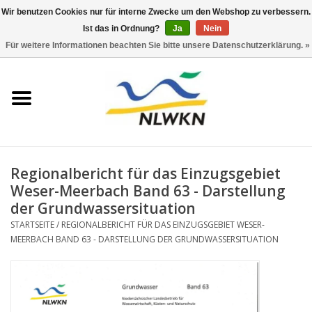
Wir benutzen Cookies nur für interne Zwecke um den Webshop zu verbessern.
Ist das in Ordnung?
Ja
Nein
0 Artikel - €0,00
Für weitere Informationen beachten Sie bitte unsere Datenschutzerklärung. »
Startseite
Neuerscheinungen
Naturschutz
Regionalbericht für das Einzugsgebiet
Wasserwirtschaft
Weser-Meerbach Band 63 - Darstellung
der Grundwassersituation
Jahresberichte
STARTSEITE
/
REGIONALBERICHT FÜR DAS EINZUGSGEBIET WESER-
MEERBACH BAND 63 - DARSTELLUNG DER GRUNDWASSERSITUATION
Informationsbroschüre NLWKN