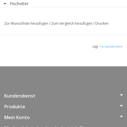
Fischotter
Bachforelle
Quelljungfer
Zur Wunschliste hinzufügen
/
Zum Vergleich hinzufügen
/
Drucken
Gelbe Schwertlilie
Aufkleber im Postkartenformat, Motiv ablösbar
wetterfest, kostenlos, bei größeren Mengen bitte
zzgl.
Versandkosten
Verwendungszweck angeben
Kundendienst
Produkte
Mein Konto