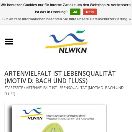
Wir benutzen Cookies nur für interne Zwecke um den Webshop zu verbessern.
Ist das in Ordnung?
Ja
Nein
0 Artikel - €0,00
Für weitere Informationen beachten Sie bitte unsere Datenschutzerklärung. »
Startseite
Neuerscheinungen
Naturschutz
ARTENVIELFALT IST LEBENSQUALITÄT
Wasserwirtschaft
(MOTIV D: BACH UND FLUSS)
STARTSEITE
/
ARTENVIELFALT IST LEBENSQUALITÄT (MOTIV D: BACH UND
FLUSS)
Jahresberichte
Informationsbroschüre NLWKN