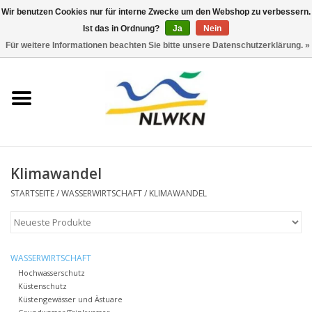
Wir benutzen Cookies nur für interne Zwecke um den Webshop zu verbessern.
Ist das in Ordnung?
Ja
Nein
0 Artikel - €0,00
Für weitere Informationen beachten Sie bitte unsere Datenschutzerklärung. »
Startseite
Neuerscheinungen
Naturschutz
Klimawandel
Wasserwirtschaft
STARTSEITE
/
WASSERWIRTSCHAFT
/
KLIMAWANDEL
Jahresberichte
WASSERWIRTSCHAFT
Informationsbroschüre NLWKN
Hochwasserschutz
Küstenschutz
Küstengewässer und Ästuare