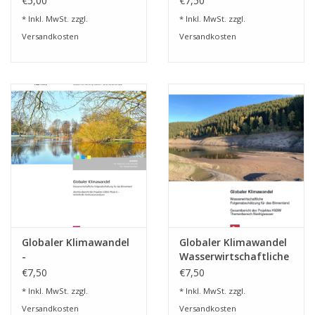
€5,00
€7,50
* Inkl. MwSt. zzgl.
* Inkl. MwSt. zzgl.
Versandkosten
Versandkosten
Globaler Klimawandel
Globaler Klimawandel
-
Wasserwirtschaftliche
Wasserwirtschaftliche
Folgenabschätzung
€7,50
€7,50
Folgenabschätzung
für das Binnenland
* Inkl. MwSt. zzgl.
* Inkl. MwSt. zzgl.
für das Binnenland
(OG 42)
Versandkosten
Versandkosten
(OG 45)