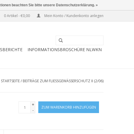
ationen beachten Sie bitte unsere Datenschutzerklärung. »
0 Artikel - €0,00
Mein Konto / Kundenkonto anlegen
ESBERICHTE
INFORMATIONSBROSCHÜRE NLWKN
STARTSEITE
/
BEITRÄGE ZUM FLIESSGEWÄSSERSCHUTZ II (2/06)
+
ZUM WARENKORB HINZUFÜGEN
-