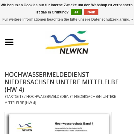
Wir benutzen Cookies nur für interne Zwecke um den Webshop zu verbessern.
Ist das in Ordnung?
Ja
Nein
0 Artikel - €0,00
Für weitere Informationen beachten Sie bitte unsere Datenschutzerklärung. »
Startseite
Neuerscheinungen
Naturschutz
HOCHWASSERMELDEDIENST
Wasserwirtschaft
NIEDERSACHSEN UNTERE MITTELELBE
(HW 4)
Jahresberichte
STARTSEITE
/
HOCHWASSERMELDEDIENST NIEDERSACHSEN UNTERE
MITTELELBE (HW 4)
Informationsbroschüre NLWKN