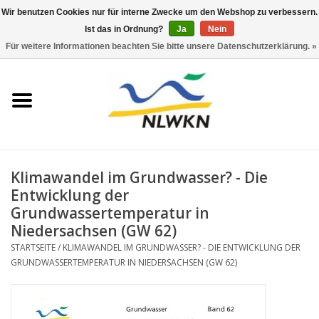
Wir benutzen Cookies nur für interne Zwecke um den Webshop zu verbessern.
Ist das in Ordnung?
Ja
Nein
0 Artikel - €0,00
Für weitere Informationen beachten Sie bitte unsere Datenschutzerklärung. »
Startseite
Neuerscheinungen
Naturschutz
Klimawandel im Grundwasser? - Die
Wasserwirtschaft
Entwicklung der
Grundwassertemperatur in
Niedersachsen (GW 62)
Jahresberichte
STARTSEITE
/
KLIMAWANDEL IM GRUNDWASSER? - DIE ENTWICKLUNG DER
GRUNDWASSERTEMPERATUR IN NIEDERSACHSEN (GW 62)
Informationsbroschüre NLWKN