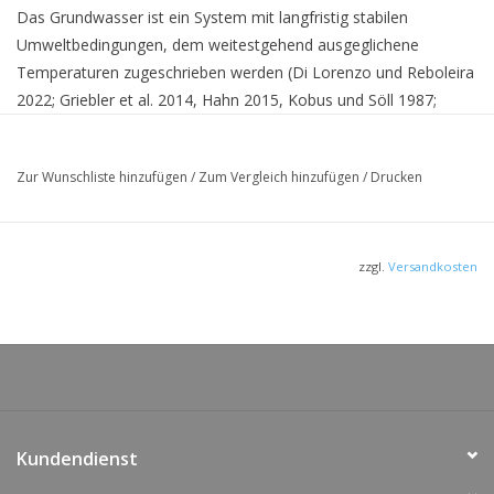
Das Grundwasser ist ein System mit langfristig stabilen
Umweltbedingungen, dem weitestgehend ausgeglichene
Temperaturen zugeschrieben werden (Di Lorenzo und Reboleira
2022; Griebler et al. 2014, Hahn 2015, Kobus und Söll 1987;
Retter et al. 2021). Die jährlichen Schwankungen betragen
aufgrund der dämpfenden Eigenschaften des Untergrunds +/-
Zur Wunschliste hinzufügen
/
Zum Vergleich hinzufügen
/
Drucken
1°C in Deutschland (Griebler et al. 2014; Kobus und Söll 1987).
Auch als
PDF zum Download
verfügbar.
zzgl.
Versandkosten
Kundendienst