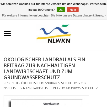
Wir benutzen Cookies nur für interne Zwecke um den Webshop zu verbessern.
Ist das in Ordnung?
Ja
Nein
0 Artikel - €0,00
Für weitere Informationen beachten Sie bitte unsere Datenschutzerklärung. »
Startseite
Neuerscheinungen
Naturschutz
ÖKOLOGISCHER LANDBAU ALS EIN
Wasserwirtschaft
BEITRAG ZUR NACHHALTIGEN
LANDWIRTSCHAFT UND ZUM
GRUNDWASSERSCHUTZ
Jahresberichte
STARTSEITE
/
ÖKOLOGISCHER LANDBAU ALS EIN BEITRAG ZUR
NACHHALTIGEN LANDWIRTSCHAFT UND ZUM GRUNDWASSERSCHUTZ
Informationsbroschüre NLWKN