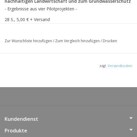
nachhaltigen Landwirtschaft und zum Grundwasserschutz
- Ergebnisse aus vier Pilotprojekten -
28 S., 5,00 € + Versand
Durch Ökologischen Landbau sind Belastungen des Bodens und
damit des Grundwassers aus landwirtschaftlicher Nutzung
Zur Wunschliste hinzufügen
/
Zum Vergleich hinzufügen
/
Drucken
verminderbar. Es liegt deshalb nahe, den Ökologischen Landbau
gerade auch in Wasserschutzgebieten einzusetzen, um unsere
Trinkwasserressourcen gezielt zu schützen.
zzgl.
Versandkosten
Vier Pilotprojekte zum Ökologischen Landbau wurden 1995 und
1996 vom Niedersächsischen Umweltministerium mit fachlicher
Begleitung des NLÖ gestartet und konnten im Jahr 1999 nach
drei- bis vierjähriger Laufzeit erfolgreich abgeschlossen werden.
Kundendienst
Produkte