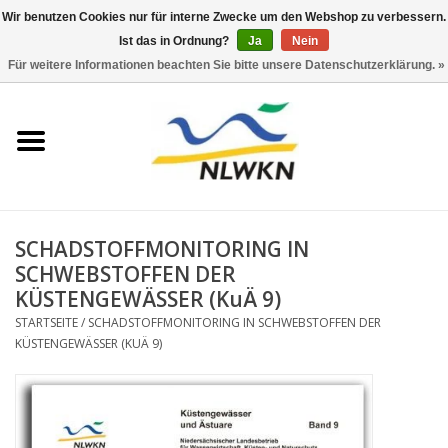
Wir benutzen Cookies nur für interne Zwecke um den Webshop zu verbessern.
Ist das in Ordnung?
Ja
Nein
0 Artikel - €0,00
Für weitere Informationen beachten Sie bitte unsere Datenschutzerklärung. »
Startseite
Neuerscheinungen
Naturschutz
SCHADSTOFFMONITORING IN
Wasserwirtschaft
SCHWEBSTOFFEN DER
KÜSTENGEWÄSSER (KuÄ 9)
Jahresberichte
STARTSEITE
/
SCHADSTOFFMONITORING IN SCHWEBSTOFFEN DER
KÜSTENGEWÄSSER (KUÄ 9)
Informationsbroschüre NLWKN