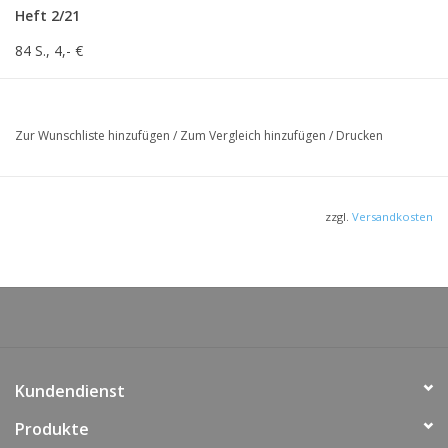
Heft 2/21
84 S., 4,- €
mehr Infos...
Das Heft gibt es auch als PDF:
Zur Wunschliste hinzufügen
/
Zum Vergleich hinzufügen
/
Drucken
www.nlwkn.niedersachsen.de/download/176335
zzgl.
Versandkosten
Kundendienst
Produkte