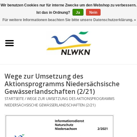
Wir benutzen Cookies nur für interne Zwecke um den Webshop zu verbessern.
Ist das in Ordnung?
Ja
Nein
0 Artikel - €0,00
Für weitere Informationen beachten Sie bitte unsere Datenschutzerklärung. »
Startseite
Neuerscheinungen
Naturschutz
Wege zur Umsetzung des
Wasserwirtschaft
Aktionsprogramms Niedersächsische
Gewässerlandschaften (2/21)
Jahresberichte
STARTSEITE
/
WEGE ZUR UMSETZUNG DES AKTIONSPROGRAMMS
NIEDERSÄCHSISCHE GEWÄSSERLANDSCHAFTEN (2/21)
Informationsbroschüre NLWKN