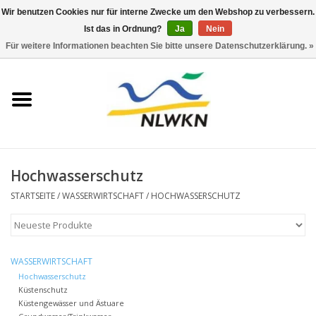
Wir benutzen Cookies nur für interne Zwecke um den Webshop zu verbessern.
Ist das in Ordnung?
Ja
Nein
0 Artikel - €0,00
Für weitere Informationen beachten Sie bitte unsere Datenschutzerklärung. »
Startseite
Neuerscheinungen
Naturschutz
Hochwasserschutz
Wasserwirtschaft
STARTSEITE
/
WASSERWIRTSCHAFT
/
HOCHWASSERSCHUTZ
Jahresberichte
WASSERWIRTSCHAFT
Informationsbroschüre NLWKN
Hochwasserschutz
Küstenschutz
Küstengewässer und Ästuare