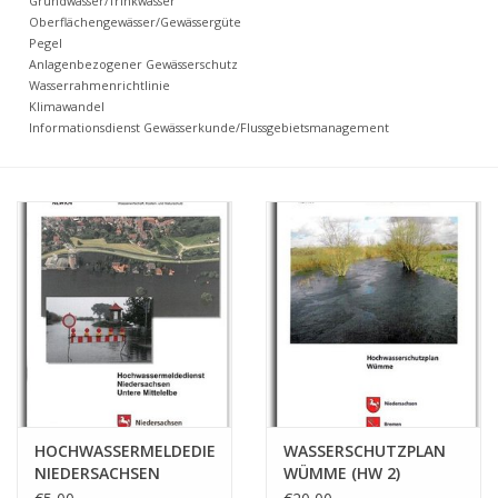
Grundwasser/Trinkwasser
Oberflächengewässer/Gewässergüte
Pegel
Anlagenbezogener Gewässerschutz
Wasserrahmenrichtlinie
Klimawandel
Informationsdienst Gewässerkunde/Flussgebietsmanagement
HOCHWASSERMELDEDIENST
WASSERSCHUTZPLAN
NIEDERSACHSEN
WÜMME (HW 2)
UNTERE MITTELELBE