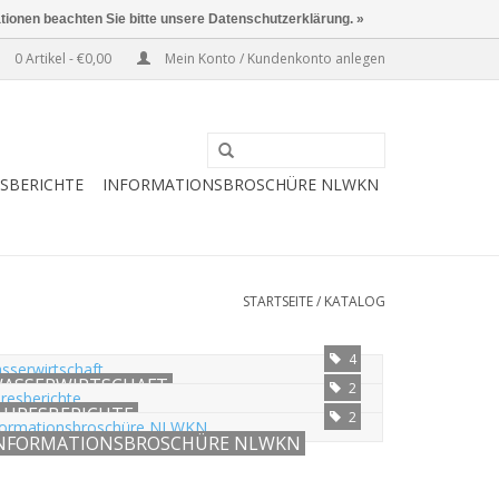
ationen beachten Sie bitte unsere Datenschutzerklärung. »
0 Artikel - €0,00
Mein Konto / Kundenkonto anlegen
ESBERICHTE
INFORMATIONSBROSCHÜRE NLWKN
STARTSEITE
/
KATALOG
4
ASSERWIRTSCHAFT
2
AHRESBERICHTE
2
NFORMATIONSBROSCHÜRE NLWKN