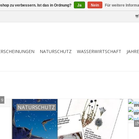
shop zu verbessern. Ist das in Ordnung?
Ja
Nein
Für weitere Inform
ERSCHEINUNGEN
NATURSCHUTZ
WASSERWIRTSCHAFT
JAHR
9
NATURSCHUTZ
W
J
I