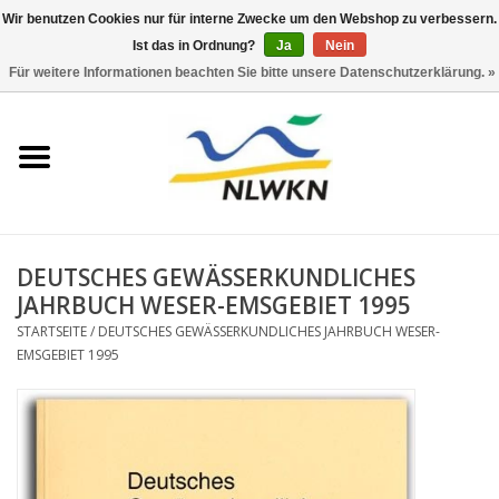
Wir benutzen Cookies nur für interne Zwecke um den Webshop zu verbessern.
Ist das in Ordnung?
Ja
Nein
0 Artikel - €0,00
Für weitere Informationen beachten Sie bitte unsere Datenschutzerklärung. »
Startseite
Neuerscheinungen
Naturschutz
DEUTSCHES GEWÄSSERKUNDLICHES
Wasserwirtschaft
JAHRBUCH WESER-EMSGEBIET 1995
STARTSEITE
/
DEUTSCHES GEWÄSSERKUNDLICHES JAHRBUCH WESER-
EMSGEBIET 1995
Jahresberichte
Informationsbroschüre NLWKN