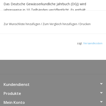
Das Deutsche Gewässerkundliche Jahrbuch (DGJ) wird
jahresweise in 10 Teilbänden veröffentlicht. Es enthält
hydrologische Kenngrößen ausgewählter Messstellen als
Grundlage für die wasserwirtschaftliche Praxis und Forschung.
Zur Wunschliste hinzufügen
/
Zum Vergleich hinzufügen
/
Drucken
Der vorliegende Teilband umfasst die Stromgebiete von Weser
und Ems.
Die Unterlagen zur Erstellung dieses Teilbandes wuden von den
zzgl.
Versandkosten
Gewässerkundlichen Dienststellen der Bundesländer Hessen,
Nordrhein-Westfalen, Niedersachsen, Sachsen-Anhalt und
Thüringen sowie von der Bundesanstalt für Gewässerkunde und
dem Deutschen Wetterdienst erarbeitet.
Kundendienst
Produkte
Mein Konto