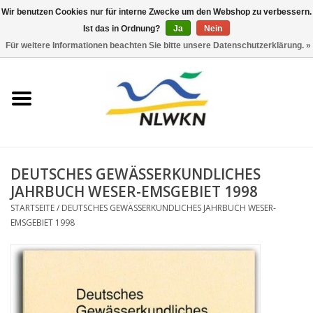
Wir benutzen Cookies nur für interne Zwecke um den Webshop zu verbessern.
Ist das in Ordnung?
Ja
Nein
0 Artikel - €0,00
Für weitere Informationen beachten Sie bitte unsere Datenschutzerklärung. »
Startseite
Neuerscheinungen
Naturschutz
DEUTSCHES GEWÄSSERKUNDLICHES
Wasserwirtschaft
JAHRBUCH WESER-EMSGEBIET 1998
STARTSEITE
/
DEUTSCHES GEWÄSSERKUNDLICHES JAHRBUCH WESER-
EMSGEBIET 1998
Jahresberichte
Informationsbroschüre NLWKN