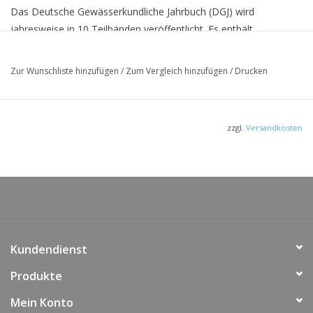
Das Deutsche Gewässerkundliche Jahrbuch (DGJ) wird
jahresweise in 10 Teilbänden veröffentlicht. Es enthält
hydrologische Kenngrößen ausgewählter Messstellen als
Grundlage für die wasserwirtschaftliche Praxis und Forschung.
Zur Wunschliste hinzufügen
/
Zum Vergleich hinzufügen
/
Drucken
Der vorliegende Teilband umfasst die Stromgebiete von Weser
und Ems.
Die Unterlagen zur Erstellung dieses Teilbandes wuden von den
zzgl.
Versandkosten
Gewässerkundlichen Dienststellen der Bundesländer Hessen,
Nordrhein-Westfalen, Niedersachsen, Sachsen-Anhalt und
Thüringen sowie von der Bundesanstalt für Gewässerkunde und
dem Deutschen Wetterdienst erarbeitet.
Kundendienst
Produkte
Mein Konto