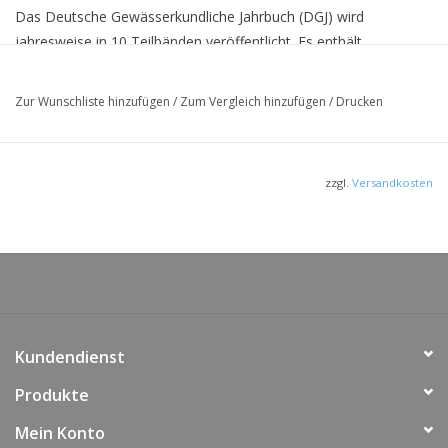
Das Deutsche Gewässerkundliche Jahrbuch (DGJ) wird
jahresweise in 10 Teilbänden veröffentlicht. Es enthält
hydrologische Kenngrößen ausgewählter Messstellen als
Grundlage für die wasserwirtschaftliche Praxis und Forschung.
Zur Wunschliste hinzufügen
/
Zum Vergleich hinzufügen
/
Drucken
Der vorliegende Teilband umfasst die Stromgebiete von Weser
und Ems.
Die Unterlagen zur Erstellung dieses Teilbandes wuden von den
zzgl.
Versandkosten
Gewässerkundlichen Dienststellen der Bundesländer Hessen,
Nordrhein-Westfalen, Niedersachsen, Sachsen-Anhalt und
Thüringen sowie von der Bundesanstalt für Gewässerkunde und
dem Deutschen Wetterdienst erarbeitet.
Kundendienst
Produkte
Mein Konto