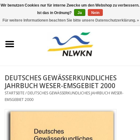
Wir benutzen Cookies nur für interne Zwecke um den Webshop zu verbessern.
Ist das in Ordnung?
Ja
Nein
0 Artikel - €0,00
Für weitere Informationen beachten Sie bitte unsere Datenschutzerklärung. »
Startseite
Neuerscheinungen
Naturschutz
DEUTSCHES GEWÄSSERKUNDLICHES
Wasserwirtschaft
JAHRBUCH WESER-EMSGEBIET 2000
STARTSEITE
/
DEUTSCHES GEWÄSSERKUNDLICHES JAHRBUCH WESER-
EMSGEBIET 2000
Jahresberichte
Informationsbroschüre NLWKN