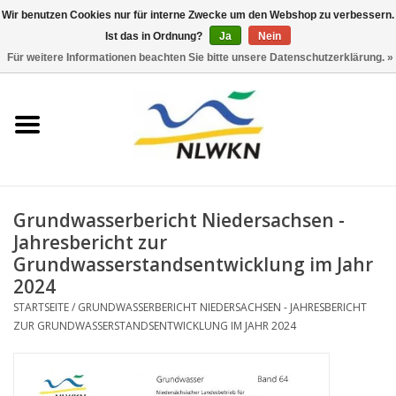
Wir benutzen Cookies nur für interne Zwecke um den Webshop zu verbessern.
Ist das in Ordnung?
Ja
Nein
0 Artikel - €0,00
Für weitere Informationen beachten Sie bitte unsere Datenschutzerklärung. »
Startseite
Neuerscheinungen
Naturschutz
Grundwasserbericht Niedersachsen -
Wasserwirtschaft
Jahresbericht zur
Grundwasserstandsentwicklung im Jahr
2024
Jahresberichte
STARTSEITE
/
GRUNDWASSERBERICHT NIEDERSACHSEN - JAHRESBERICHT
ZUR GRUNDWASSERSTANDSENTWICKLUNG IM JAHR 2024
Informationsbroschüre NLWKN