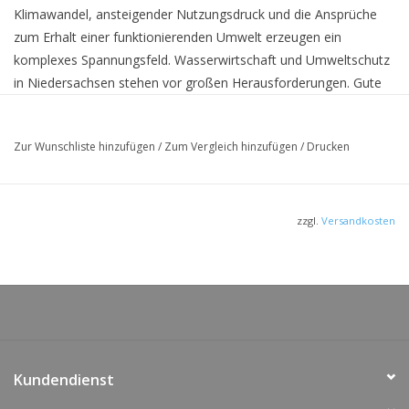
Klimawandel, ansteigender Nutzungsdruck und die Ansprüche
zum Erhalt einer funktionierenden Umwelt erzeugen ein
komplexes Spannungsfeld. Wasserwirtschaft und Umweltschutz
in Niedersachsen stehen vor großen Herausforderungen. Gute
Daten und verlässliche Expertisen sind dabei eine
Grundvoraussetzung, um Grundwasser als nachhaltig
Zur Wunschliste hinzufügen
/
Zum Vergleich hinzufügen
/
Drucken
bewirtschaftete Ressource auch für nachfolgende Generationen
zu erhalten.
Auch als
PDF zum Download
verfügbar.
zzgl.
Versandkosten
Kundendienst