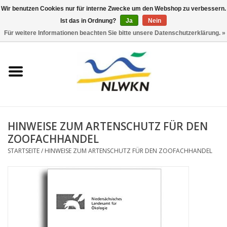
Wir benutzen Cookies nur für interne Zwecke um den Webshop zu verbessern.
Ist das in Ordnung?
Ja
Nein
0 Artikel - €0,00
Für weitere Informationen beachten Sie bitte unsere Datenschutzerklärung. »
Startseite
Neuerscheinungen
Naturschutz
HINWEISE ZUM ARTENSCHUTZ FÜR DEN
Wasserwirtschaft
ZOOFACHHANDEL
STARTSEITE
/
HINWEISE ZUM ARTENSCHUTZ FÜR DEN ZOOFACHHANDEL
Jahresberichte
Informationsbroschüre NLWKN