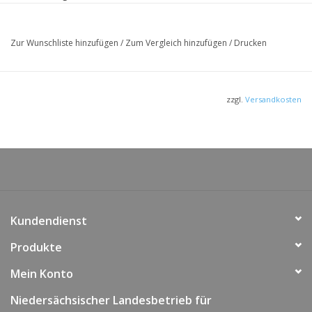
Bedeutung des besonderen Schutzes
Handel mit besonders geschützten Tieren
Zur Wunschliste hinzufügen
/
Zum Vergleich hinzufügen
/
Drucken
Rechtmäßige Herkunft / Nachweise
Sonstige Hinweise
Das Faltblatt steht Ihnen
hier auch zum Download
zur
zzgl.
Versandkosten
Verfügung (PDF).
Kundendienst
Produkte
Mein Konto
Niedersächsischer Landesbetrieb für