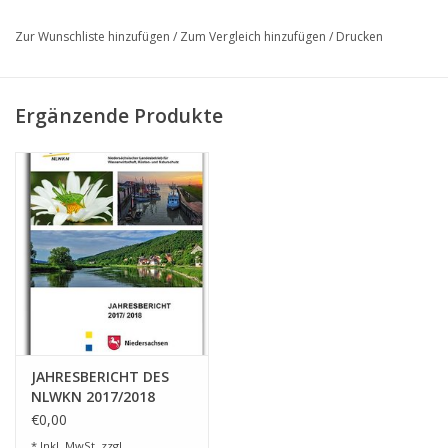
bietet einen Rückblick auf ein spannendes Jahr 2018 und
informiert gleichzeitig über die aktuellen Projekte des Jahres
Zur Wunschliste hinzufügen
/
Zum Vergleich hinzufügen
/
Drucken
2019.
Ergänzende Produkte
JAHRESBERICHT DES
NLWKN 2017/2018
€0,00
* Inkl. MwSt. zzgl.