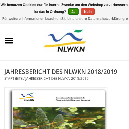
Wir benutzen Cookies nur für interne Zwecke um den Webshop zu verbessern.
Ist das in Ordnung?
Ja
Nein
0 Artikel - €0,00
Für weitere Informationen beachten Sie bitte unsere Datenschutzerklärung. »
Startseite
Neuerscheinungen
Naturschutz
JAHRESBERICHT DES NLWKN 2018/2019
Wasserwirtschaft
STARTSEITE
/
JAHRESBERICHT DES NLWKN 2018/2019
Jahresberichte
Informationsbroschüre NLWKN