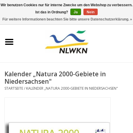
Wir benutzen Cookies nur für interne Zwecke um den Webshop zu verbessern.
Ist das in Ordnung?
Ja
Nein
0 Artikel - €0,00
Für weitere Informationen beachten Sie bitte unsere Datenschutzerklärung. »
Startseite
Neuerscheinungen
Naturschutz
Kalender „Natura 2000-Gebiete in
Wasserwirtschaft
Niedersachsen"
STARTSEITE
/
KALENDER „NATURA 2000-GEBIETE IN NIEDERSACHSEN"
Jahresberichte
Informationsbroschüre NLWKN