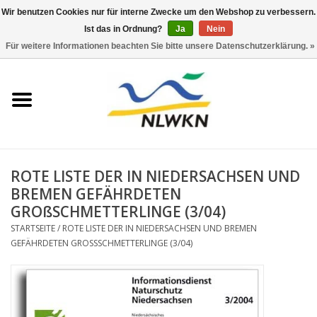
Wir benutzen Cookies nur für interne Zwecke um den Webshop zu verbessern.
Ist das in Ordnung?
Ja
Nein
0 Artikel - €0,00
Für weitere Informationen beachten Sie bitte unsere Datenschutzerklärung. »
Startseite
Neuerscheinungen
Naturschutz
ROTE LISTE DER IN NIEDERSACHSEN UND
Wasserwirtschaft
BREMEN GEFÄHRDETEN
GROßSCHMETTERLINGE (3/04)
Jahresberichte
STARTSEITE
/
ROTE LISTE DER IN NIEDERSACHSEN UND BREMEN
GEFÄHRDETEN GROSSSCHMETTERLINGE (3/04)
Informationsbroschüre NLWKN