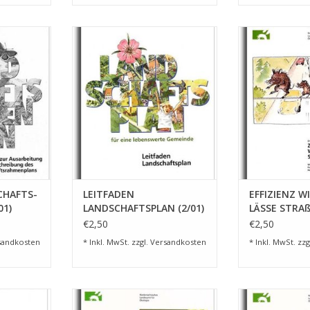
HAFTS-
LEITFADEN LANDSCHAFTSPLAN
EFFIZIENZ WI
/01)
(2/01)
STRAßEN.
NZUFÜGEN
ZUM WARENKORB HINZUFÜGEN
ZUM WARENKO
CHAFTS-
LEITFADEN
EFFIZIENZ W
01)
LANDSCHAFTSPLAN (2/01)
LÄSSE STRAßE
€2,50
€2,50
sandkosten
* Inkl. MwSt. zzgl.
Versandkosten
* Inkl. MwSt. zzg
GRIFFS-
WANZEN, ARTENREICHE
SCHUTZGUT
/00)
INSEKTENGRUPPE (5/99)
LANDSCHAFT