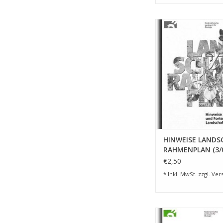
HINWEISE LANDSC
RAHMENPLAN (3
ZUM WARENKORB HI
HINWEISE LANDS
RAHMENPLAN (3/
€2,50
* Inkl. MwSt. zzgl.
Ver
BEITRÄGE ZUR EIN
REGELUNG IV (3