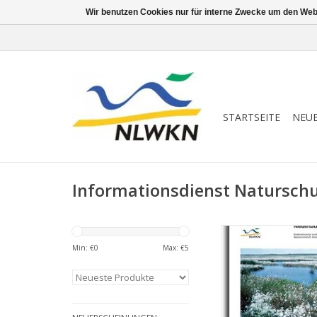
Wir benutzen Cookies nur für interne Zwecke um den Web
STARTSEITE
NEU
Informationsdienst Natursch
25 JAHRE ND
MOORSCHUTZPROGR
Min: €
0
Max: €
5
ZUM WARENKORB HI