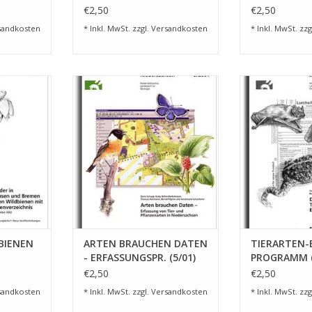
€2,50
€2,50
sandkosten
* Inkl. MwSt. zzgl.
Versandkosten
* Inkl. MwSt. zzg
NEN NDS/HB
ARTEN BRAUCHEN DATEN -
TIERARTEN-
ERFASSUNGSPR. (5/01)
PROGRAMM (5/
TI
NZUFÜGEN
ZUM WARENKORB HINZUFÜGEN
ZUM WARENKO
BIENEN
ARTEN BRAUCHEN DATEN
TIERARTEN-
- ERFASSUNGSPR. (5/01)
PROGRAMM (
SUPPLEMENT
€2,50
€2,50
sandkosten
* Inkl. MwSt. zzgl.
Versandkosten
* Inkl. MwSt. zzg