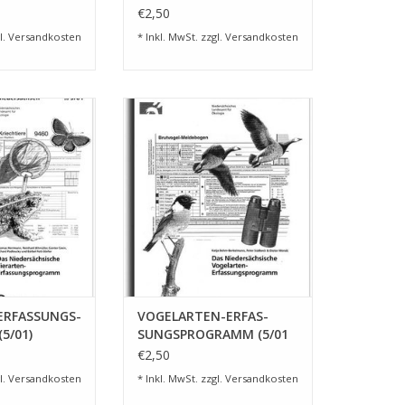
€2,50
l.
Versandkosten
* Inkl. MwSt. zzgl.
Versandkosten
ERFASSUNGS-
VOGELARTEN-ERFAS-
01) SUPPLEMENT
SUNGSPROGRAMM (5/01
ERE
SUPPLEMENT VÖGEL)
RB HINZUFÜGEN
ZUM WARENKORB HINZUFÜGEN
ERFASSUNGS-
VOGELARTEN-ERFAS-
5/01)
SUNGSPROGRAMM (5/01
 TIERE
SUPPLEMENT VÖGEL)
€2,50
l.
Versandkosten
* Inkl. MwSt. zzgl.
Versandkosten