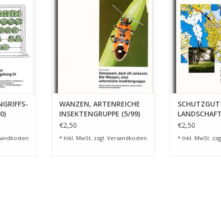
NZUFÜGEN
ZUM WARENKORB HINZUFÜGEN
ZUM WARENKO
NGRIFFS-
WANZEN, ARTENREICHE
SCHUTZGUT 
0)
INSEKTENGRUPPE (5/99)
LANDSCHAFTS
€2,50
€2,50
sandkosten
* Inkl. MwSt. zzgl.
Versandkosten
* Inkl. MwSt. zzg