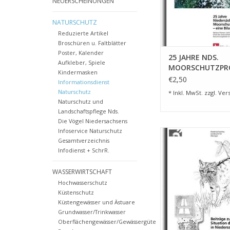
NEUERSCHEINUNGEN
NATURSCHUTZ
Reduzierte Artikel
Broschüren u. Faltblätter
Poster, Kalender
25 JAHRE NDS.
Aufkleber, Spiele
MOORSCHUTZPR
Kindermasken
(3/06)
€2,50
Informationsdienst
Naturschutz
* Inkl. MwSt. zzgl.
Ver
Naturschutz und
Landschaftspflege Nds.
Die Vögel Niedersachsens
Infoservice Naturschutz
WILDKATZE IN NIEDE
Gesamtverzeichnis
(6/04)
Infodienst + SchrR.
ZUM WARENKORB HI
WASSERWIRTSCHAFT
Hochwasserschutz
Küstenschutz
Küstengewässer und Ästuare
Grundwasser/Trinkwasser
Oberflächengewässer/Gewässergüte