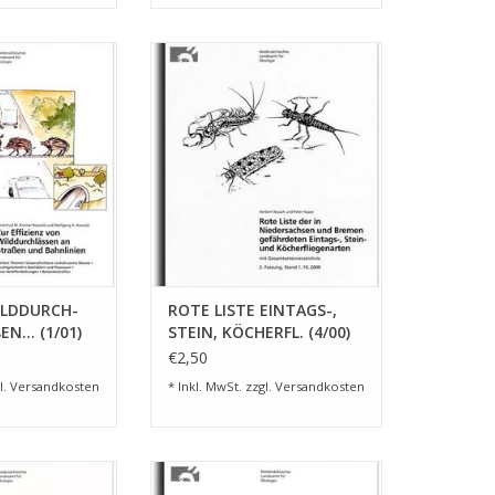
LDDURCH- LÄSSE
ROTE LISTE EINTAGS-, STEIN,
.. (1/01)
KÖCHERFL. (4/00)
RB HINZUFÜGEN
ZUM WARENKORB HINZUFÜGEN
ILDDURCH-
ROTE LISTE EINTAGS-,
N... (1/01)
STEIN, KÖCHERFL. (4/00)
€2,50
l.
Versandkosten
* Inkl. MwSt. zzgl.
Versandkosten
 KLIMA/LUFT
ROTE LISTE SCHWEB- FLIEGEN
SPL. (4/99)
NDS./HB (1/98)