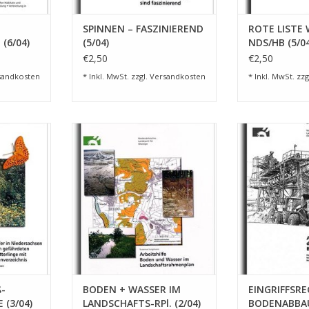
SPINNEN – FASZINIEREND
ROTE LISTE
(6/04)
(5/04)
NDS/HB (5/04
SUPPLEMEN
€2,50
€2,50
sandkosten
* Inkl. MwSt. zzgl.
Versandkosten
* Inkl. MwSt. zzg
ROß-
BODEN + WASSER IM
EINGRIFF
(3/04)
LANDSCHAFTS-RPl. (2/04)
BODENABB
NZUFÜGEN
ZUM WARENKORB HINZUFÜGEN
ZUM WARENKO
-
BODEN + WASSER IM
EINGRIFFSR
(3/04)
LANDSCHAFTS-RPl. (2/04)
BODENABBAU