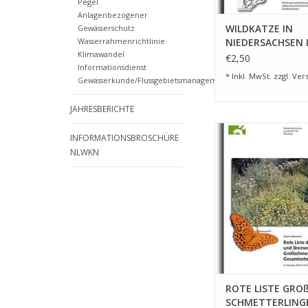
Pegel
Anlagenbezogener
WILDKATZE IN
Gewässerschutz
NIEDERSACHSEN I 
Wasserrahmenrichtlinie
Klimawandel
€2,50
Informationsdienst
* Inkl. MwSt. zzgl.
Ver
Gewässerkunde/Flussgebietsmanagement
JAHRESBERICHTE
ROTE LISTE G
INFORMATIONSBROSCHÜRE
SCHMETTERLINGE 
NLWKN
ZUM WARENKORB HI
ROTE LISTE GROß
SCHMETTERLINGE 