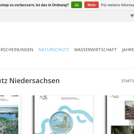
shop zu verbessern. Ist das in Ordnung?
Ja
Nein
Für weitere Inform
ERSCHEINUNGEN
NATURSCHUTZ
WASSERWIRTSCHAFT
JAHR
utz Niedersachsen
STARTS
S.
BEITRÄGE ZUM
VERGLE
. (3/06)
FLIEßGEWÄSSERSCHUTZ II (2/06)
LANDSCHAFTSF
NZUFÜGEN
ZUM WARENKORB HINZUFÜGEN
ZUM WARENKO