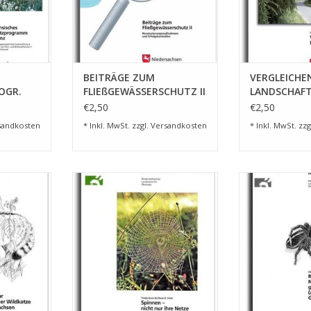
BEITRÄGE ZUM
VERGLEICHE
OGR.
FLIEßGEWÄSSERSCHUTZ II
LANDSCHAF
(2/06)
(4/05)
€2,50
€2,50
sandkosten
* Inkl. MwSt. zzgl.
Versandkosten
* Inkl. MwSt. zzg
RSACHSEN I
SPINNEN – FASZINIEREND (5/04)
ROTE LISTE WE
(5/04) S
ZUM WARENKORB HINZUFÜGEN
NZUFÜGEN
ZUM WARENKO