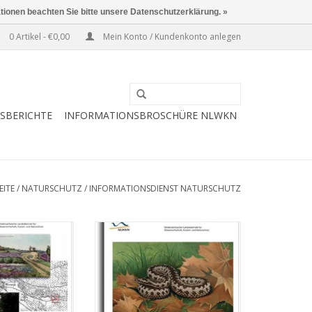
ationen beachten Sie bitte unsere Datenschutzerklärung. »
0 Artikel - €0,00
Mein Konto / Kundenkonto anlegen
ESBERICHTE
INFORMATIONSBROSCHÜRE NLWKN
EITE
/
NATURSCHUTZ
/
INFORMATIONSDIENST NATURSCHUTZ
ICHENDE
KREUZOTTER IN NIEDERSACHSEN
OTOGR. (4/05)
(2/05)
RB HINZUFÜGEN
ZUM WARENKORB HINZUFÜGEN