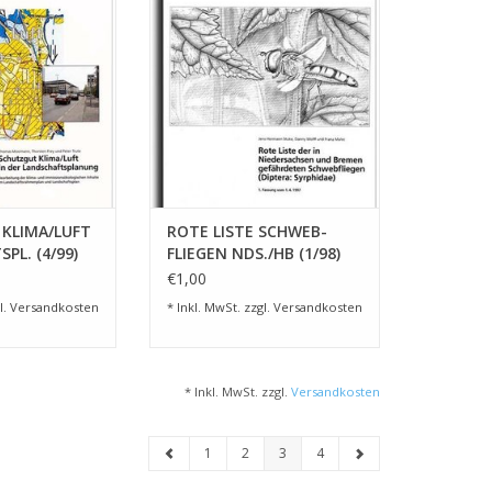
RB HINZUFÜGEN
ZUM WARENKORB HINZUFÜGEN
KLIMA/LUFT
ROTE LISTE SCHWEB-
PL. (4/99)
FLIEGEN NDS./HB (1/98)
€1,00
l.
Versandkosten
* Inkl. MwSt. zzgl.
Versandkosten
* Inkl. MwSt. zzgl.
Versandkosten
1
2
3
4