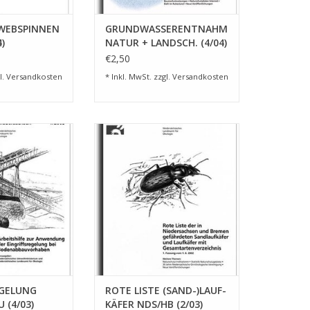
 WEBSPINNEN
GRUNDWASSERENTNAHMEN
)
NATUR + LANDSCH. (4/04)
T
€2,50
l.
Versandkosten
* Inkl. MwSt. zzgl.
Versandkosten
SREGELUNG
ROTE LISTE (SAND-)LAUF- KÄFER
AU (4/03)
NDS/HB (2/03)
RB HINZUFÜGEN
ZUM WARENKORB HINZUFÜGEN
EGELUNG
ROTE LISTE (SAND-)LAUF-
 (4/03)
KÄFER NDS/HB (2/03)