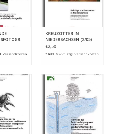
NDE
KREUZOTTER IN
TSFOTOGR.
NIEDERSACHSEN (2/05)
€2,50
l.
Versandkosten
* Inkl. MwSt. zzgl.
Versandkosten
BSPINNEN NDS/HB
GRUNDWASSERENTNAHMEN
UPPLEMENT
NATUR + LANDSCH. (4/04)
RB HINZUFÜGEN
ZUM WARENKORB HINZUFÜGEN